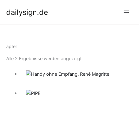
Zum
dailysign.de
Inhalt
springen
apfel
Nach
Alle 2 Ergebnisse werden angezeigt
Aktualität
sortiert