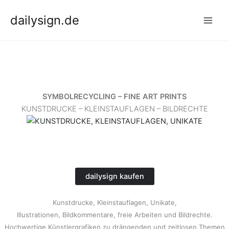
Zum
dailysign.de
Inhalt
springen
SYMBOLRECYCLING – FINE ART PRINTS
KUNSTDRUCKE – KLEINSTAUFLAGEN – BILDRECHTE
dailysign kaufen
Kunstdrucke, Kleinstauflagen, Unikate,
Illustrationen, Bildkommentare, freie Arbeiten und Bildrechte.
Hochwertige Künstlergrafiken zu drängenden und zeitlosen Themen