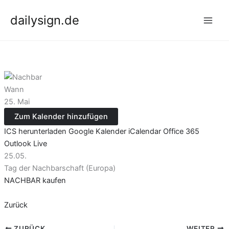
Zum
dailysign.de
Inhalt
springen
Wann
25. Mai
Zum Kalender hinzufügen
ICS herunterladen
Google Kalender
iCalendar
Office 365
Outlook Live
25.05.
Tag der Nachbarschaft (Europa)
NACHBAR kaufen
Zurück
ZURÜCK
WEITER