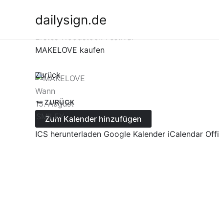
Zum
dailysign.de
Inhalt
15.08.1969
springen
Erstes Woodstock-Festival
MAKELOVE kaufen
Zurück
Wann
ZURÜCK
15. August
SMILEY
Zum Kalender hinzufügen
ICS herunterladen
Google Kalender
iCalendar
Off