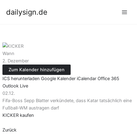
Zum
dailysign.de
Inhalt
springen
Wann
2. Dezember
Zum Kalender hinzufügen
ICS herunterladen
Google Kalender
iCalendar
Office 365
Outlook Live
02.12.
Fifa-Boss Sepp Blatter verkündete, dass Katar tatsächlich eine
Fußball-WM austragen darf
KICKER kaufen
Zurück