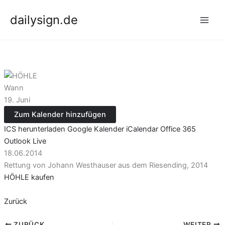
Zum
dailysign.de
Inhalt
springen
Wann
19. Juni
Zum Kalender hinzufügen
ICS herunterladen
Google Kalender
iCalendar
Office 365
Outlook Live
18.06.2014
Rettung von Johann Westhauser aus dem Riesending, 2014
HÖHLE kaufen
Zurück
ZURÜCK
WEITER