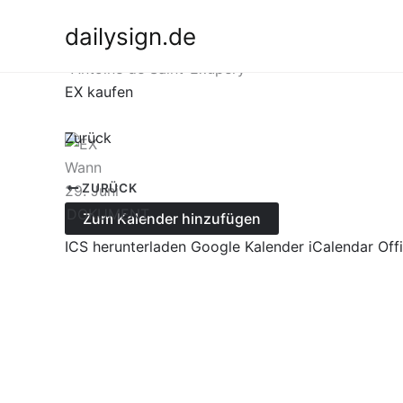
Zum
dailysign.de
Inhalt
29.06.1900
springen
*Antoine de Saint-Exupéry
EX kaufen
Zurück
Wann
ZURÜCK
29. Juni
DOKUMENT
Zum Kalender hinzufügen
ICS herunterladen
Google Kalender
iCalendar
Off