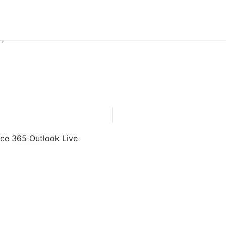
y)
ice 365
Outlook Live