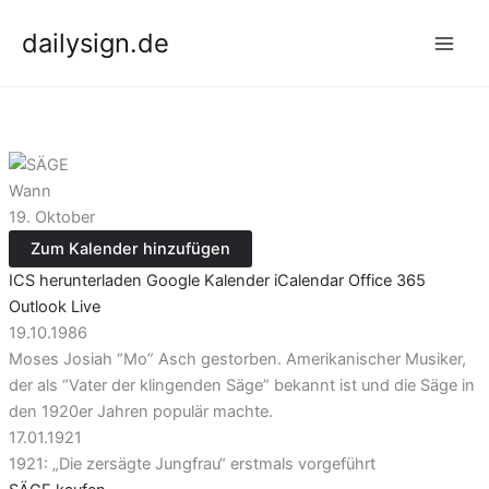
Zum
dailysign.de
Inhalt
springen
Wann
19. Oktober
Zum Kalender hinzufügen
ICS herunterladen
Google Kalender
iCalendar
Office 365
Outlook Live
19.10.1986
Moses Josiah “Mo” Asch gestorben. Amerikanischer Musiker,
der als “Vater der klingenden Säge” bekannt ist und die Säge in
den 1920er Jahren populär machte.
17.01.1921
1921: „Die zersägte Jungfrau“ erstmals vorgeführt