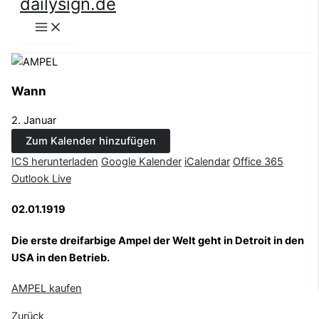
dailysign.de
Zum
Inhalt
springen
Wann
2. Januar
Zum Kalender hinzufügen
ICS herunterladen
Google Kalender
iCalendar
Office 365
Outlook Live
02.01.1919
Die erste dreifarbige Ampel der Welt geht in Detroit in den
USA in den Betrieb.
AMPEL kaufen
Zurück