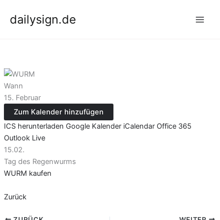
Zum
dailysign.de
Inhalt
springen
Wann
15. Februar
Zum Kalender hinzufügen
ICS herunterladen
Google Kalender
iCalendar
Office 365
Outlook Live
15.02.
Tag des Regenwurms
WURM kaufen
Zurück
ZURÜCK
WEITER