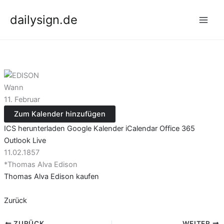
Zum
dailysign.de
Inhalt
springen
Wann
11. Februar
Zum Kalender hinzufügen
ICS herunterladen
Google Kalender
iCalendar
Office 365
Outlook Live
11.02.1857
*Thomas Alva Edison
Thomas Alva Edison kaufen
Zurück
ZURÜCK
WEITER